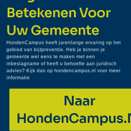
Betekenen Voor
Uw Gemeente
HondenCampus heeft jarenlange ervaring op het
gebied van bijtpreventie. Heb je binnen je
gemeente wel eens te maken met een
inbeslagname of heeft u behoefte aan juridisch
advies? Kijk dan op hondencampus.nl voor meer
informatie
Naar
HondenCampus.