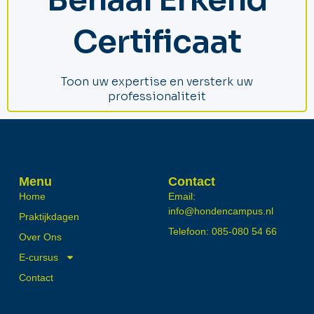
Certificaat
Toon uw expertise en versterk uw
professionaliteit
Menu
Contact
Home
Email:
info@hondencampus.nl
Praktijkdagen
Telefoon: 085-080 54 66
Over Ons
E-cursus
Contact